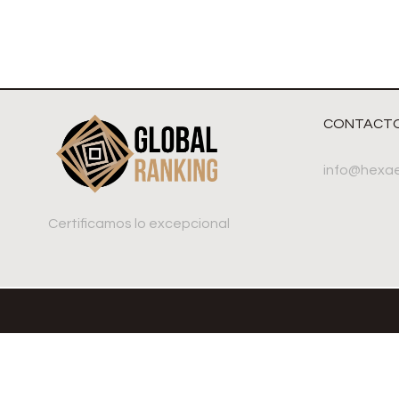
CONTACT
info@hexae
Certificamos lo excepcional